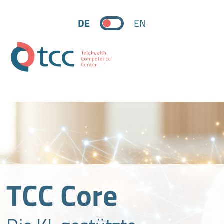
DE
EN
TCC Core