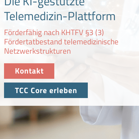
Die KI-gestützte
Telemedizin-Plattform
Förderfähig nach KHTFV §3 (3)
Fördertatbestand telemedizinische
Netzwerkstrukturen
Kontakt
TCC Core erleben